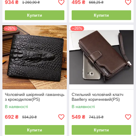
934
495
₴
₴
1 260,90 ₴
668,25 ₴
Купити
Купити
–26%
–26%
Чоловічий шкіряний гаманець
Стильний чоловічий клатч
з крокодилом(PS)
Baellery коричневий(PS)
В наявності
В наявності
692
549
₴
₴
934,20 ₴
741,15 ₴
Купити
Купити