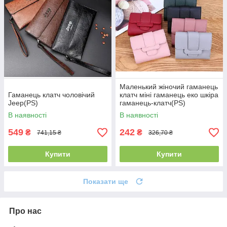
Маленький жіночий гаманець
Гаманець клатч чоловічий
клатч міні гаманець еко шкіра
Jeep(PS)
гаманець-клатч(PS)
В наявності
В наявності
549
242
₴
₴
741,15 ₴
326,70 ₴
Купити
Купити
Показати ще
Про нас