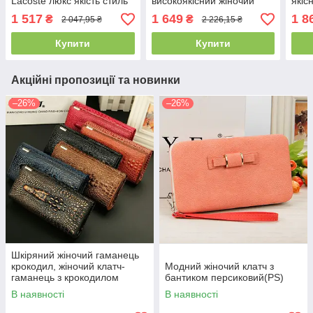
Lacoste люкс якість стиль
високоякісний жіночий
якіс
Лакоста
портмоне з натуральної
з на
1 517
1 649
1 8
₴
₴
2 047,95 ₴
2 226,15 ₴
шкіри
Купити
Купити
Акційні пропозиції та новинки
–26%
–26%
Шкіряний жіночий гаманець
крокодил, жіночий клатч-
Модний жіночий клатч з
гаманець з крокодилом
бантиком персиковий(PS)
натуральна шкіра(PS)
В наявності
В наявності