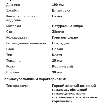
Довжина
190 мм
Застібка
Блискавка
Кількість прозорих
Немає
відділень
Матеріал
Натуральна шкіра
Стать
Жіноча
Розташування
Горизонтальне
Розташування монетниці
Всередині
Стан
Новий
Тип
Клатч
Товщина
25 мм
Колір
Коричневий
Ширина
90 мм
Користувальницькі характеристики
Тип призначення
Гарний жіночий шкіряний
гаманець, вінтажний
гаманець-портмоне
старовинний клатч темно-
коричневий