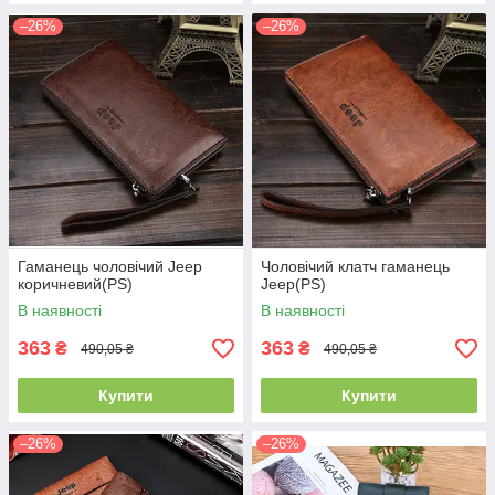
–26%
–26%
Гаманець чоловічий Jeep
Чоловічий клатч гаманець
коричневий(PS)
Jeep(PS)
В наявності
В наявності
363
363
₴
₴
490,05 ₴
490,05 ₴
Купити
Купити
–26%
–26%