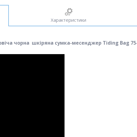
Характеристики
віча чорна шкіряна сумка-месенджер Tiding Bag 75