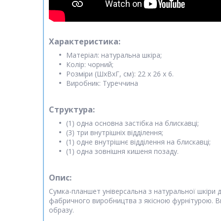
Характеристика:
Матеріал: натуральна шкіра;
Колір: чорний;
Розміри (ШхВхГ, см): 22 x 26 x 6.
Виробник: Туреччина
Структура:
(1) одна основна застібка на блискавці;
(3) три внутрішніх відділення;
(1) одне внутрішнє
відділення
на блискавці;
(1) одна зовнішня кишеня позаду.
Опис:
Сумка-планшет універсальна з натуральної шкіри д
фабричного виробництва з якісною фурнітурою. Ви
образу.