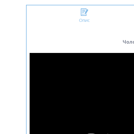
Опис
Чоло