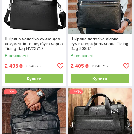
Шкіряна чоловіча сумка для
Шкіряна чоловіча ділова
документів та ноутбука чорна
сумка-портфель чорна Tiding
Tiding Bag NV23712
Bag 30987
В наявності
В наявності
2 405
2 405
₴
₴
3 246,75 ₴
3 246,75 ₴
Купити
Купити
–26%
–26%