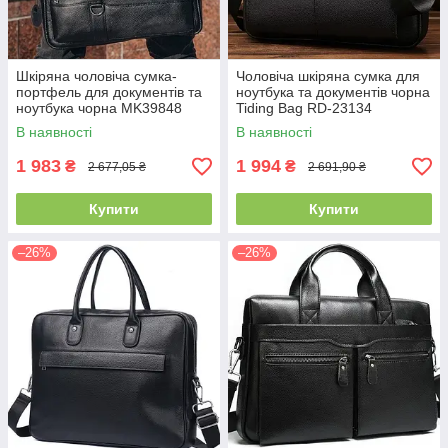
Шкіряна чоловіча сумка-
Чоловіча шкіряна сумка для
портфель для документів та
ноутбука та документів чорна
ноутбука чорна MK39848
Tiding Bag RD-23134
В наявності
В наявності
1 983
1 994
₴
₴
2 677,05 ₴
2 691,90 ₴
Купити
Купити
–26%
–26%