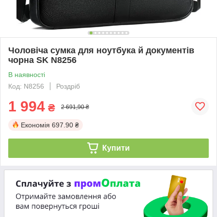
Чоловіча сумка для ноутбука й документів
чорна SK N8256
В наявності
Код: N8256
Роздріб
1 994
₴
2 691,90 ₴
Економія
697.90 ₴
Купити