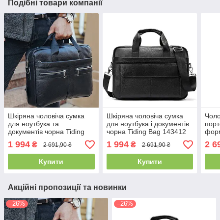
Подібні товари компанії
Шкіряна чоловіча сумка
Шкіряна чоловіча сумка
Чоло
для ноутбука та
для ноутбука і документів
порт
документів чорна Tiding
чорна Tiding Bag 143412
форм
Bag MK 3128
діло
1 994
1 994
2 6
₴
₴
2 691,90 ₴
2 691,90 ₴
Купити
Купити
Акційні пропозиції та новинки
–26%
–26%