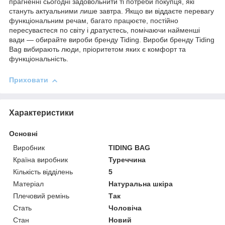
прагненні сьогодні задовольнити ті потреби покупця, які
стануть актуальними лише завтра. Якщо ви віддаєте перевагу
функціональним речам, багато працюєте, постійно
пересуваєтеся по світу і дратуєтесь, помічаючи найменші
вади — обирайте вироби бренду Tiding. Вироби бренду Tiding
Bag вибирають люди, пріоритетом яких є комфорт та
функціональність.
Приховати
Характеристики
Основні
Виробник
TIDING BAG
Країна виробник
Туреччина
Кількість відділень
5
Матеріал
Натуральна шкіра
Плечовий ремінь
Так
Стать
Чоловіча
Стан
Новий