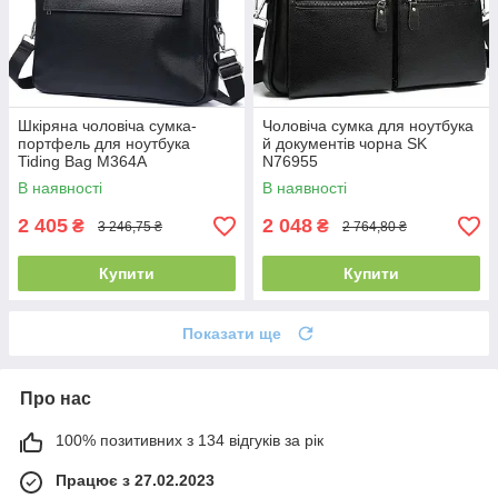
Шкіряна чоловіча сумка-
Чоловіча сумка для ноутбука
портфель для ноутбука
й документів чорна SK
Tiding Bag M364A
N76955
В наявності
В наявності
2 405
2 048
₴
₴
3 246,75 ₴
2 764,80 ₴
Купити
Купити
Показати ще
Про нас
100% позитивних з 134 відгуків за рік
Працює з 27.02.2023