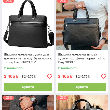
–26%
–26%
Шкіряна чоловіча сумка для
Шкіряна чоловіча ділова
документів та ноутбука чорна
сумка-портфель чорна Tiding
Tiding Bag NV23712
Bag 30987
В наявності
В наявності
2 405
2 405
₴
₴
3 246,75 ₴
3 246,75 ₴
Купити
Купити
–26%
–26%