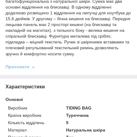
багатофункціональна з натуральної шкіри. Сумка має два
основні відділення на блискавці. В одному відділенні
додатково розміщено 1 відділення на липучці для ноутбука до
15,6 дюймів. У другому – бічна кишеня на блискавці. Передня
лицьова панель має 2 просторі кишені (на блискавці та
накладній на магнітах), з тильного боку - велика кишеня на
спіральній блискавці. Фурнітура металева під срібло;
підкладка – міцний текстиль. Ручки зі шкіряними вставками та
плечовий регульований текстильний ремінь дозволяють
зручно й комфортно носити сумку.
Приховати
Характеристики
Основні
Виробник
TIDING BAG
Країна виробник
Туреччина
Кількість відділень
5
Матеріал
Натуральна шкіра