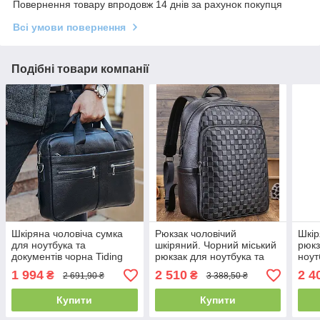
Повернення товару впродовж 14 днів за рахунок покупця
Всі умови повернення
Подібні товари компанії
Шкіряна чоловіча сумка
Рюкзак чоловічий
Шкір
для ноутбука та
шкіряний. Чорний міський
рюкз
документів чорна Tiding
рюкзак для ноутбука та
ноут
Bag MK 3128
документів Tiding Bag
чорн
1 994
2 510
2 4
₴
₴
2 691,90 ₴
3 388,50 ₴
63989
Купити
Купити