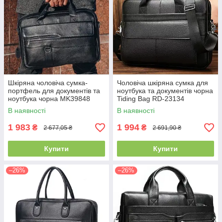
Шкіряна чоловіча сумка-
Чоловіча шкіряна сумка для
портфель для документів та
ноутбука та документів чорна
ноутбука чорна MK39848
Tiding Bag RD-23134
В наявності
В наявності
1 983
1 994
₴
₴
2 677,05 ₴
2 691,90 ₴
Купити
Купити
–26%
–26%