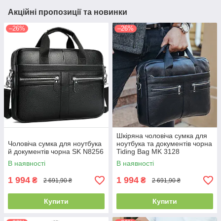
Акційні пропозиції та новинки
–26%
–26%
Шкіряна чоловіча сумка для
Чоловіча сумка для ноутбука
ноутбука та документів чорна
й документів чорна SK N8256
Tiding Bag MK 3128
В наявності
В наявності
1 994
1 994
₴
₴
2 691,90 ₴
2 691,90 ₴
Купити
Купити