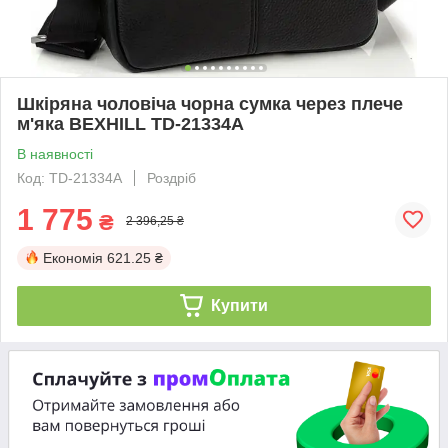
Шкіряна чоловіча чорна сумка через плече
м'яка BEXHILL TD-21334A
В наявності
Код: TD-21334A
Роздріб
1 775
₴
2 396,25 ₴
Економія
621.25 ₴
Купити