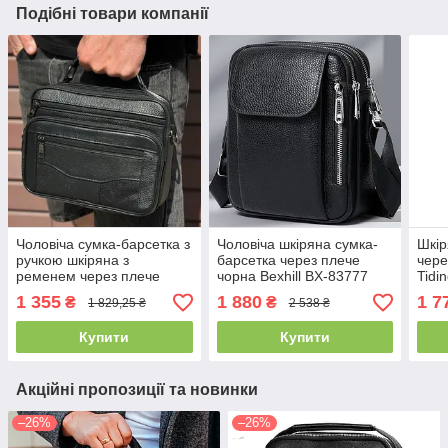
Подібні товари компанії
Чоловіча сумка-барсетка з
Чоловіча шкіряна сумка-
Шкір
ручкою шкіряна з
барсетка через плече
чере
ременем через плече
чорна Bexhill BX-83777
Tidi
чорна BEXHILL BX-14440B
1 355
1 880
1 7
₴
₴
1 829,25 ₴
2 538 ₴
Купити
Купити
Акційні пропозиції та новинки
–26%
–26%