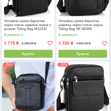
Чоловіча сумка-барсетка
Чоловіча сумка-барсетка
через плече шкіряна чорна з
шкіряна через плече чорна
ручкою Tiding Bag M32432
Tiding Bag SK N5386
В наявності
В наявності
1 775
1 250
₴
₴
2 396,25 ₴
1 687,50 ₴
Купити
Купити
–26%
–26%