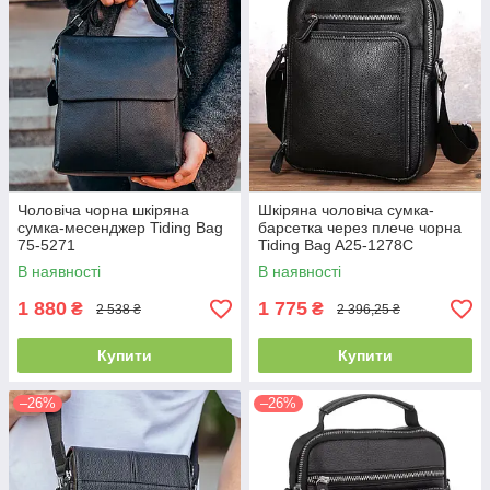
Чоловіча чорна шкіряна
Шкіряна чоловіча сумка-
сумка-месенджер Tiding Bag
барсетка через плече чорна
75-5271
Tiding Bag A25-1278C
В наявності
В наявності
1 880
1 775
₴
₴
2 538 ₴
2 396,25 ₴
Купити
Купити
–26%
–26%