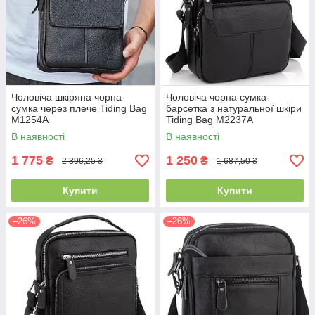
Чоловіча шкіряна чорна
Чоловіча чорна сумка-
сумка через плече Tiding Bag
барсетка з натуральної шкіри
M1254A
Tiding Bag M2237A
В наявності
В наявності
1 775
1 250
₴
₴
2 396,25 ₴
1 687,50 ₴
Купити
Купити
–26%
–26%