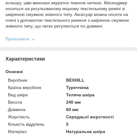
кольору, шви виконані акуратно темною ниткою. Месенджер
носиться на регульованому міцному текстильному реміні зі
шкіряною смужкою знімного типу. Аксесуар можна носити на
плечі з допомогою текстильного ременя з шкіряною смужкою
знімного типу, що легко регулюється по довжині.
Приховати
Характеристики
Основні
Виробник
BEXHILL
Країна виробник
Туреччина
Вид шкіри
Теляча шкіра
Висота
240 мм
Довжина
60 мм
Жорсткість
Середньої жорсткості
Кількість відділень
5
Матеріал
Натуральна шкіра