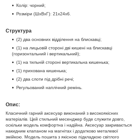
Колір: чорний;
Розміри (ШхВхГ): 21х24х6.
Структура
(2) два основних відділення на блискавці;
(1) на лицьовій стороні дві кишені на блискавці
(горизонтальний і вертикальний);
(1) на
тильній стороні вертикальна кишенька
;
(1) прихована кишенька;
(2) два слоти під дрібні речі;
Регульований наплічний ремінь.
Опис:
Класичний гарний аксесуар виконаний з високоякісних
матеріалів. Цей стильний месенджер буде служити довго,
оскільки модель комфортна і надійна. Аксесуар закривається
накидним клапаном на магнітах і додатково металевої
змійкою. Модель пошита з якісною підкладкою світлого