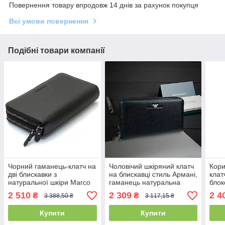
Повернення товару впродовж 14 днів за рахунок покупця
Всі умови повернення
Подібні товари компанії
Чорний гаманець-клатч на
Чоловічий шкіряний клатч
Кори
дві блискавки з
на блискавці стиль Армані,
клат
натуральної шкіри Marco
гаманець натуральна
блок
Coverna B-5902B-1Q
шкіра чорний у коробці
нату
2 510
2 309
2 4
₴
₴
3 388,50 ₴
3 117,15 ₴
Armani
Cov
Купити
Купити