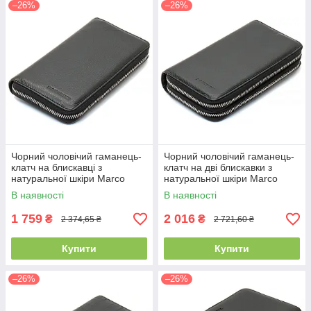
–26%
–26%
Чорний чоловічий гаманець-
Чорний чоловічий гаманець-
клатч на блискавці з
клатч на дві блискавки з
натуральної шкіри Marco
натуральної шкіри Marco
Coverna MC-802-1
Coverna MC-801
В наявності
В наявності
1 759
2 016
₴
₴
2 374,65 ₴
2 721,60 ₴
Купити
Купити
–26%
–26%