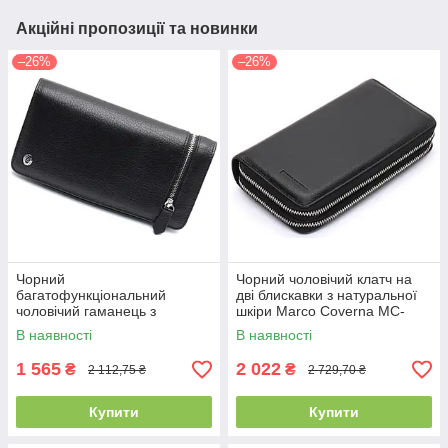
Акційні пропозиції та новинки
–26%
–26%
Чорний
Чорний чоловічий клатч на
багатофункціональний
дві блискавки з натуральної
чоловічий гаманець з
шкіри Marco Coverna MC-
натуральної шкіри МС291
801-1
В наявності
В наявності
1 565
2 022
₴
₴
2 112,75 ₴
2 729,70 ₴
Купити
Купити