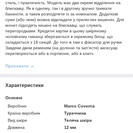
стиль, і практичність. Модель має два окремі відділення на
блискавці. Як в одному, так і в другому зручно тримати
банкноти, а також розподіляти їх за номіналом. Додаткові
суми (або чеки) можна відкладати у прилеглих кишенях. Для
монет підходять кишені на блискавці, що служать
перегородками. Кредитні картки в цьому шкіряному
чоловічому гаманці зберігаються в окремому блоці, що
складається з 18 секцій. До того ж там є фіксатор для ручки.
Завдяки двом ременям (на долоню та зап'ястя) аксесуар
перетворюється або в портмоне, або в клатч.
Приховати
Характеристики
Основні
Виробник
Marco Coverna
Країна виробник
Туреччина
Вид шкіри
Теляча шкіра
Довжина
12 мм