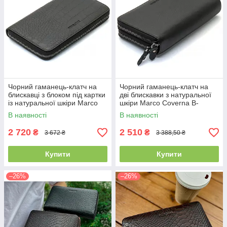
Чорний гаманець-клатч на
Чорний гаманець-клатч на
блискавці з блоком під картки
дві блискавки з натуральної
із натуральної шкіри Marco
шкіри Marco Coverna B-
Coverna MCJP-5901A
5902B-1Q
В наявності
В наявності
2 720
2 510
₴
₴
3 672 ₴
3 388,50 ₴
Купити
Купити
–26%
–26%