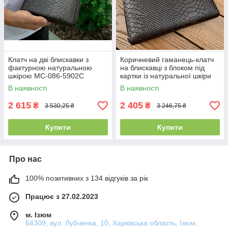
Клатч на дві блискавки з
Коричневий гаманець-клатч
фактурною натуральною
на блискавці з блоком під
шкірою MC-086-5902С
картки із натуральної шкіри
Marco Coverna MC086-5901С
В наявності
В наявності
2 615
2 405
₴
₴
3 530,25 ₴
3 246,75 ₴
Купити
Купити
Про нас
100% позитивних з 134 відгуків за рік
Працює з 27.02.2023
м. Ізюм
64309, вул. Лубченка, 10, Харківська область, Ізюм,