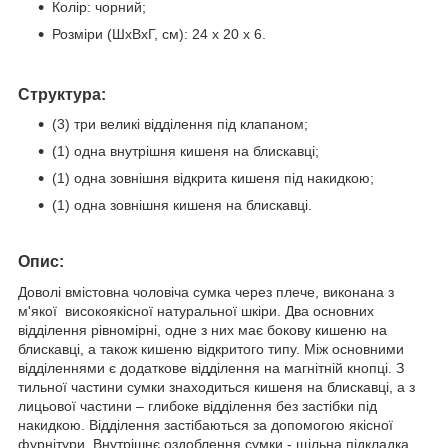
Колір: чорний;
Розміри (ШхВхГ, см): 24 х 20 х 6.
Структура:
(3) три великі відділення під клапаном;
(1) одна внутрішня кишеня на блискавці;
(1) одна зовнішня відкрита кишеня під накидкою;
(1) одна зовнішня кишеня на блискавці.
Опис:
Доволі вмістовна чоловіча сумка через плече, виконана з
м'якої високоякісної натуральної шкіри. Два основних
відділення рівномірні, одне з них має бокову кишеню на
блискавці, а також кишеню відкритого типу. Між основними
відділеннями є додаткове відділення на магнітній кнопці. З
тильної частини сумки знаходиться кишеня на блискавці, а з
лицьової частини – глибоке відділення без застібки під
накидкою. Відділення застібаються за допомогою якісної
фурнітури. Внутрішнє оздоблення сумки - щільна підкладка.