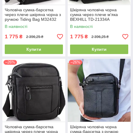
Чоловіча сумка-барсетка
Шкіряна чоловіча чорна
через плече шкіряна чорна з
сумка через плече м'яка
ручкою Tiding Bag M32432
BEXHILL TD-21334A
В наявності
В наявності
1 775
1 775
₴
₴
2 396,25 ₴
2 396,25 ₴
Купити
Купити
–26%
–26%
Чоловіча сумка-барсетка
Шкіряна чоловіча чорна
шкіряна через плече чорна
сумка-барсетка з ручкою