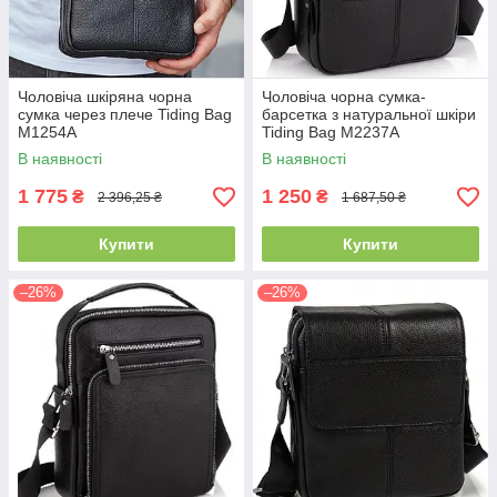
Чоловіча шкіряна чорна
Чоловіча чорна сумка-
сумка через плече Tiding Bag
барсетка з натуральної шкіри
M1254A
Tiding Bag M2237A
В наявності
В наявності
1 775
1 250
₴
₴
2 396,25 ₴
1 687,50 ₴
Купити
Купити
–26%
–26%