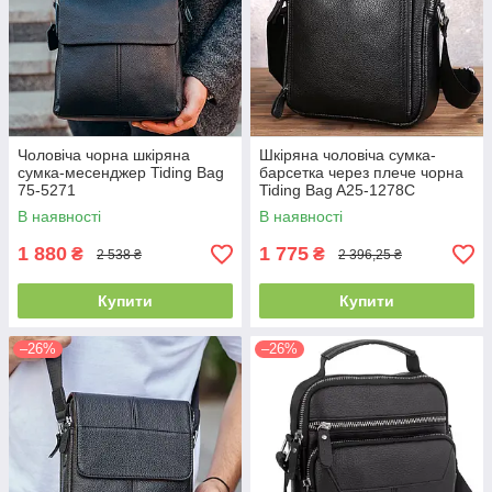
Чоловіча чорна шкіряна
Шкіряна чоловіча сумка-
сумка-месенджер Tiding Bag
барсетка через плече чорна
75-5271
Tiding Bag A25-1278C
В наявності
В наявності
1 880
1 775
₴
₴
2 538 ₴
2 396,25 ₴
Купити
Купити
–26%
–26%