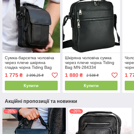
Сумка-барсетка чоловіча
Шкіряна чоловіча сумка
Чоло
через плече шкіряна
через плече чорна Tiding
чере
гладка чорна Tiding Bag
Bag MN-284334
чорн
TD-55467
M32
1 775
1 880
1 7
₴
₴
2 396,25 ₴
2 538 ₴
Купити
Купити
Акційні пропозиції та новинки
–26%
–26%