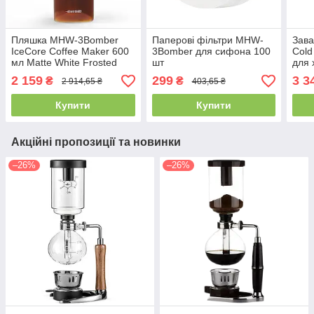
Пляшка MHW-3Bomber
Паперові фільтри MHW-
Зав
IceCore Coffee Maker 600
3Bomber для сифона 100
Cold
мл Matte White Frosted
шт
для 
брю
2 159
299
3 3
₴
₴
2 914,65 ₴
403,65 ₴
Купити
Купити
Акційні пропозиції та новинки
–26%
–26%