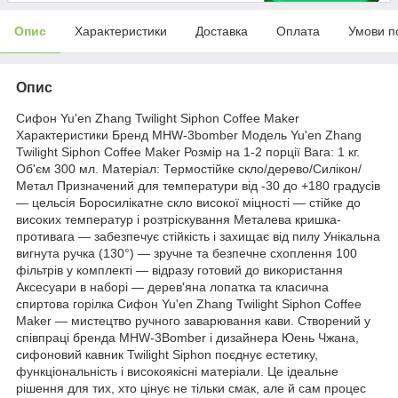
Опис
Характеристики
Доставка
Оплата
Умови п
Опис
Сифон Yu'en Zhang Twilight Siphon Coffee Maker
Характеристики Бренд MHW-3bomber Модель Yu'en Zhang
Twilight Siphon Coffee Maker Розмір на 1-2 порції Вага: 1 кг.
Об'єм 300 мл. Матеріал: Термостійке скло/дерево/Силікон/
Метал Призначений для температури від -30 до +180 градусів
— цельсія Боросилікатне скло високої міцності — стійке до
високих температур і розтріскування Металева кришка-
противага — забезпечує стійкість і захищає від пилу Унікальна
вигнута ручка (130°) — зручне та безпечне схоплення 100
фільтрів у комплекті — відразу готовий до використання
Аксесуари в наборі — дерев'яна лопатка та класична
спиртова горілка Сифон Yu'en Zhang Twilight Siphon Coffee
Maker — мистецтво ручного заварювання кави. Створений у
співпраці бренда MHW-3Bomber і дизайнера Юень Чжана,
сифоновий кавник Twilight Siphon поєднує естетику,
функціональність і високоякісні матеріали. Це ідеальне
рішення для тих, хто цінує не тільки смак, але й сам процес