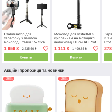
Стабілізатор для
Монопод для Insta360 з
Заря
телефону з лампою
кріпленням на мотоцикл
3.1 
монопод штатив 15-72см
велосипед 110см AC Prof
Prof
AC Prof L09
IN-X3-18
1 656
1 111
278
₴
₴
2 235,60 ₴
1 499,85 ₴
Купити
Купити
Акційні пропозиції та новинки
–26%
–26%