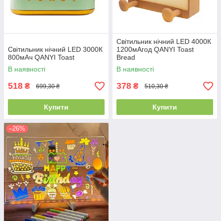
Світильник нічний LED 4000К
Світильник нічний LED 3000К
1200мАгод QANYI Toast
800мАч QANYI Toast
Bread
В наявності
В наявності
518
378
₴
₴
699,30 ₴
510,30 ₴
Купити
Купити
–26%