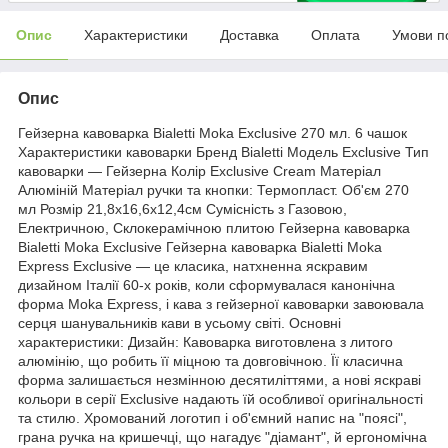
Опис
Характеристики
Доставка
Оплата
Умови п
Опис
Гейзерна кавоварка Bialetti Moka Exclusive 270 мл. 6 чашок
Характеристики кавоварки Бренд Bialetti Модель Exclusive Тип
кавоварки — Гейзерна Колір Exclusive Cream Матеріал
Алюміній Матеріал ручки та кнопки: Термопласт. Об'єм 270
мл Розмір 21,8х16,6х12,4см Сумісність з Газовою,
Електричною, Склокерамічною плитою Гейзерна кавоварка
Bialetti Moka Exclusive Гейзерна кавоварка Bialetti Moka
Express Exclusive — це класика, натхненна яскравим
дизайном Італії 60-х років, коли сформувалася канонічна
форма Moka Express, і кава з гейзерної кавоварки завоювала
серця шанувальників кави в усьому світі. Основні
характеристики: Дизайн: Кавоварка виготовлена з литого
алюмінію, що робить її міцною та довговічною. Її класична
форма залишається незмінною десятиліттями, а нові яскраві
кольори в серії Exclusive надають їй особливої оригінальності
та стилю. Хромований логотип і об'ємний напис на "поясі",
грана ручка на кришечці, що нагадує "діамант", й ергономічна