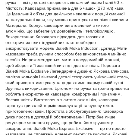
ручка — всі ці деталі створюють вінтажний шарм Італії 60-х.
Місткість: Кавоварка призначена для 6 чашок (270 мл) кава.
Це ідеальний об'єм для декількох невеликих порцій смачної
та натуральної кави, яку можна приготувати за лічені хвилини.
Матеріали: Корпус кавоварки виготовлений з литого
алюмінію, що забезпечує довговічність і теплоізоляцію.
Використання: Кавоварка підходить для газових и
електричних плит. індукційних плит необхідно
використовувати модель Bialetti Moka Induction. Догляд: Мити
кавоварку треба ручним способом без використання мийних
засобів. Не рекомендується мити в посудомийній машині,
щоб зберегти її зовнішній вигляд і довговічність. Переваги
Bialetti Moka Exclusive Легендарний дизайн: Яскрава глянсова
палітра кольорів і вінтажні деталі створюють унікальний стиль,
який привертатиме увагу та додаватиме шарму вашій кухні.
Зручність використання: Ергономічна ручка та грана кришечка
роблять використання кавоварки комфортним і приємним.
Висока якість: Виготовлена з литого алюмінію, кавоварка
гарантує тривалий термін експлуатації та чудову якість
приготовленої кави. Простота з обслуговування: Кавоварка
дуже проста в догляді й обслуговуванні. Потрібне лише
регулярне чищення вручну, що робить його зручним у
використанні. Bialetti Moka Express Exclusive — це не просто
кавоварка, це справжній елемент декору та культури. Яскраві