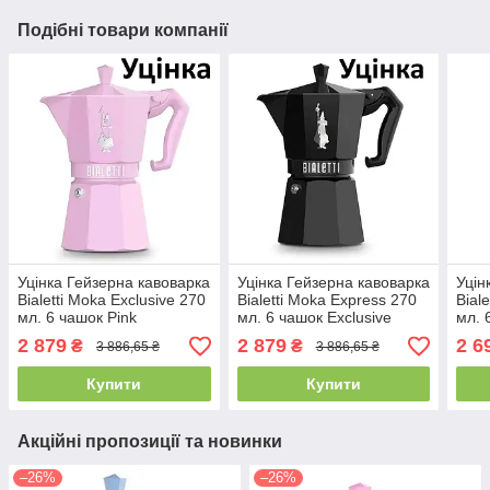
Подібні товари компанії
Уцінка Гейзерна кавоварка
Уцінка Гейзерна кавоварка
Уцін
Bialetti Moka Exclusive 270
Bialetti Moka Express 270
Bial
мл. 6 чашок Pink
мл. 6 чашок Exclusive
мл. 
Black
2 879
2 879
2 6
₴
₴
3 886,65 ₴
3 886,65 ₴
Купити
Купити
Акційні пропозиції та новинки
–26%
–26%