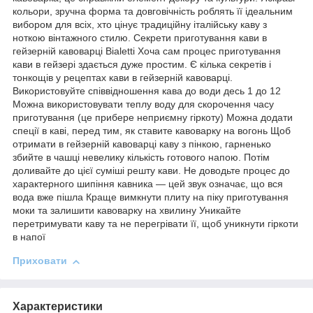
кольори, зручна форма та довговічність роблять її ідеальним
вибором для всіх, хто цінує традиційну італійську каву з
ноткою вінтажного стилю. Секрети приготування кави в
гейзерній кавоварці Bialetti Хоча сам процес приготування
кави в гейзері здається дуже простим. Є кілька секретів і
тонкощів у рецептах кави в гейзерній кавоварці.
Використовуйте співвідношення кава до води десь 1 до 12
Можна використовувати теплу воду для скорочення часу
приготування (це прибере неприємну гіркоту) Можна додати
спеції в каві, перед тим, як ставите кавоварку на вогонь Щоб
отримати в гейзерній кавоварці каву з пінкою, гарненько
збийте в чашці невелику кількість готового напою. Потім
доливайте до цієї суміші решту кави. Не доводьте процес до
характерного шипіння кавника — цей звук означає, що вся
вода вже пішла Краще вимкнути плиту на піку приготування
моки та залишити кавоварку на хвилину Уникайте
перетримувати каву та не перегрівати її, щоб уникнути гіркоти
в напої
Приховати
Характеристики