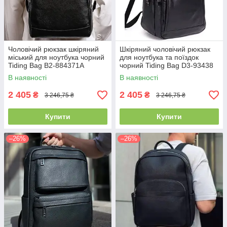
Чоловічий рюкзак шкіряний
Шкіряний чоловічий рюкзак
міський для ноутбука чорний
для ноутбука та поїздок
Tiding Bag B2-884371A
чорний Tiding Bag D3-93438
В наявності
В наявності
2 405
2 405
₴
₴
3 246,75 ₴
3 246,75 ₴
Купити
Купити
–26%
–26%