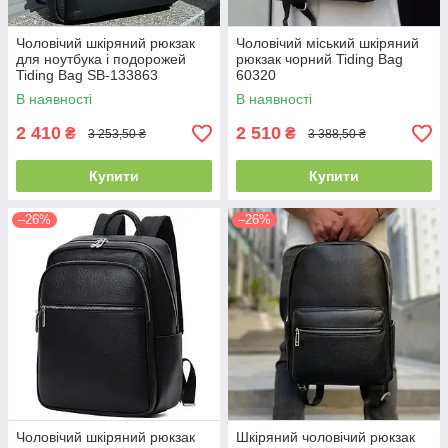
Чоловічий шкіряний рюкзак
Чоловічий міський шкіряний
для ноутбука і подорожей
рюкзак чорний Tiding Bag
Tiding Bag SB-133863
60320
В наявності
В наявності
2 410
2 510
₴
₴
3 253,50 ₴
3 388,50 ₴
Купити
Купити
–26%
–26%
Чоловічий шкіряний рюкзак
Шкіряний чоловічий рюкзак