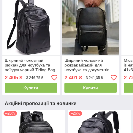
Шкіряний чоловічий
Шкіряний чоловічий
Місь
рюкзак для ноутбука та
рюкзак міський для
із н
поїздок чорний Tiding Bag
ноутбука та документів
41х3
D3-93438
чорний Tiding Bag 20334
для 
2 405
2 401
2 7
₴
₴
3 246,75 ₴
3 241,35 ₴
доку
Купити
Купити
Акційні пропозиції та новинки
–26%
–26%