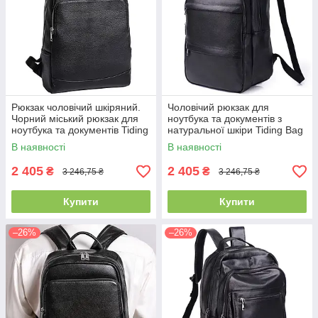
Рюкзак чоловічий шкіряний.
Чоловічий рюкзак для
Чорний міський рюкзак для
ноутбука та документів з
ноутбука та документів Tiding
натуральної шкіри Tiding Bag
Bag B2-7371A
B2-37342A
В наявності
В наявності
2 405
2 405
₴
₴
3 246,75 ₴
3 246,75 ₴
Купити
Купити
–26%
–26%