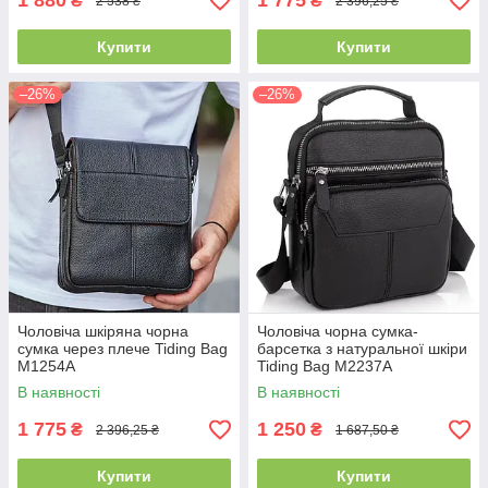
1 880
1 775
₴
₴
2 538 ₴
2 396,25 ₴
Купити
Купити
–26%
–26%
Чоловіча шкіряна чорна
Чоловіча чорна сумка-
сумка через плече Tiding Bag
барсетка з натуральної шкіри
M1254A
Tiding Bag M2237A
В наявності
В наявності
1 775
1 250
₴
₴
2 396,25 ₴
1 687,50 ₴
Купити
Купити