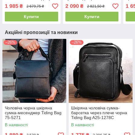
для щоденного
щоденних справ,
чоло
1 985
2 090
1 6
₴
₴
2 679,75 ₴
2 821,50 ₴
використання, чорна
чоловічий шопер, чорна
шкір
Купити
Купити
Акційні пропозиції та новинки
–26%
–26%
Чоловіча чорна шкіряна
Шкіряна чоловіча сумка-
сумка-месенджер Tiding Bag
барсетка через плече чорна
75-5271
Tiding Bag A25-1278C
В наявності
В наявності