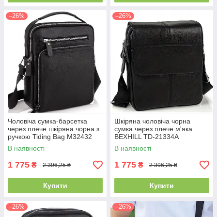
–26%
–26%
Чоловіча сумка-барсетка
Шкіряна чоловіча чорна
через плече шкіряна чорна з
сумка через плече м'яка
ручкою Tiding Bag M32432
BEXHILL TD-21334A
В наявності
В наявності
1 775
1 775
₴
₴
2 396,25 ₴
2 396,25 ₴
Купити
Купити
–26%
–26%