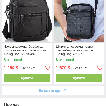
Чоловіча сумка-барсетка
Шкіряна чоловіча чорна
шкіряна через плече чорна
сумка-барсетка з ручкою
Tiding Bag SK N5386
Tiding Bag 73957
В наявності
В наявності
1 250
1 670
₴
₴
1 687,50 ₴
2 254,50 ₴
Купити
Купити
Показати ще
Про нас