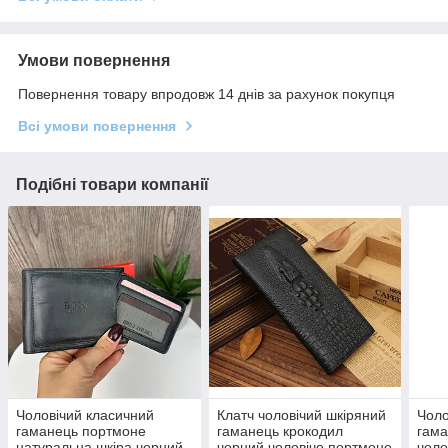
Умови повернення
Повернення товару впродовж 14 днів за рахунок покупця
Всі умови повернення
Подібні товари компанії
Чоловічий класичний
Клатч чоловічий шкіряний
Чоло
гаманець портмоне
гаманець крокодил
гама
натуральна шкіра чорний,
чорний,чоловіче портмоне
чоло