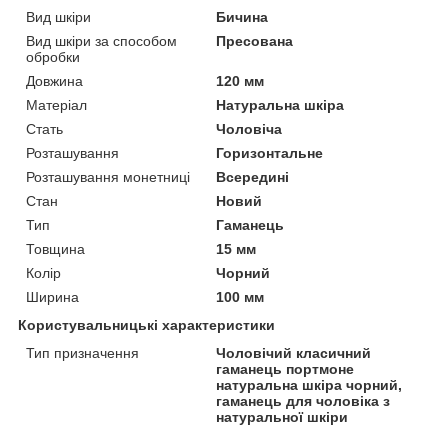
Вид шкіри
Бичина
Вид шкіри за способом
Пресована
обробки
Довжина
120 мм
Матеріал
Натуральна шкіра
Стать
Чоловіча
Розташування
Горизонтальне
Розташування монетниці
Всередині
Стан
Новий
Тип
Гаманець
Товщина
15 мм
Колір
Чорний
Ширина
100 мм
Користувальницькі характеристики
Тип призначення
Чоловічий класичний
гаманець портмоне
натуральна шкіра чорний,
гаманець для чоловіка з
натуральної шкіри