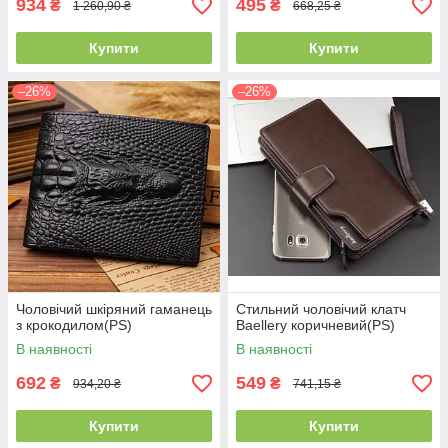
934
495
₴
₴
1 260,90 ₴
668,25 ₴
Купити
Купити
–26%
–26%
Чоловічий шкіряний гаманець
Стильний чоловічий клатч
з крокодилом(PS)
Baellery коричневий(PS)
В наявності
В наявності
692
549
₴
₴
934,20 ₴
741,15 ₴
Купити
Купити