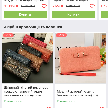
гаманець для чоловіка з
натуральна шкіра з
нату
1 319
769
1 5
₴
₴
1 780,65 ₴
1 038,15 ₴
натуральної шкіри
крокодилом рептилія(PS)
Купити
Купити
Акційні пропозиції та новинки
–26%
–26%
Шкіряний жіночий гаманець
крокодил, жіночий клатч-
Модний жіночий клатч з
гаманець з крокодилом
бантиком персиковий(PS)
натуральна шкіра(PS)
В наявності
В наявності