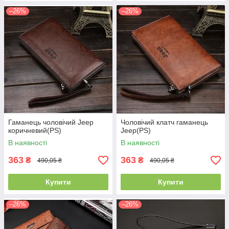
–26%
–26%
Гаманець чоловічий Jeep
Чоловічий клатч гаманець
коричневий(PS)
Jeep(PS)
В наявності
В наявності
363
363
₴
₴
490,05 ₴
490,05 ₴
Купити
Купити
–26%
–26%