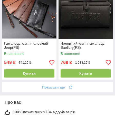
Гаманець клатч чоловічий
Чоловічий клатч гаманець
Jeep(PS)
Baellery(PS)
В наявності
В наявності
549
769
₴
₴
741,15 ₴
1 038,15 ₴
Купити
Купити
Показати ще
Про нас
100% позитивних з 134 відгуків за рік