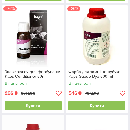
–26%
–26%
Знежирювач для фарбування
Фарба для замші та нубука
Kaps Conditioner 50ml
Kaps Suede Dye 500 ml
В наявності
В наявності
266
546
₴
₴
359,10 ₴
737,10 ₴
Купити
Купити