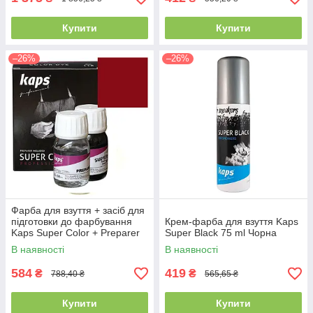
Купити
Купити
–26%
–26%
Фарба для взуття + засіб для
підготовки до фарбування
Крем-фарба для взуття Kaps
Kaps Super Color + Preparer
Super Black 75 ml Чорна
25 ml 112 Red
В наявності
В наявності
584
419
₴
₴
788,40 ₴
565,65 ₴
Купити
Купити