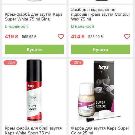
Засіб для відновлення
Крем-фарба для взуття Kaps
підборів і країв взуття Contour
Super White 75 ml Біла
Wax 75 ml
В наявності
В наявності
419
414
₴
₴
565,65 ₴
558,90 ₴
Купити
Купити
–26%
–26%
Крем фарба для білої взуття
Фарба для взуття Kaps Super
Kaps White Sport 75 ml
Color 25 ml