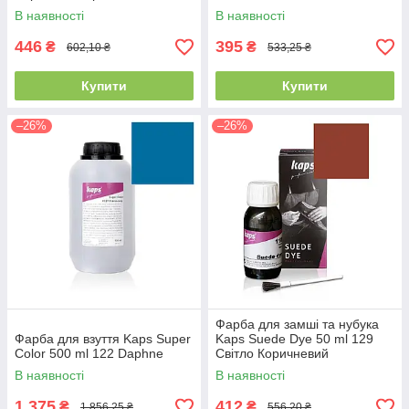
В наявності
В наявності
446
395
₴
₴
602,10 ₴
533,25 ₴
Купити
Купити
–26%
–26%
Фарба для замші та нубука
Фарба для взуття Kaps Super
Kaps Suede Dye 50 ml 129
Color 500 ml 122 Daphne
Світло Коричневий
В наявності
В наявності
1 375
412
₴
₴
1 856,25 ₴
556,20 ₴