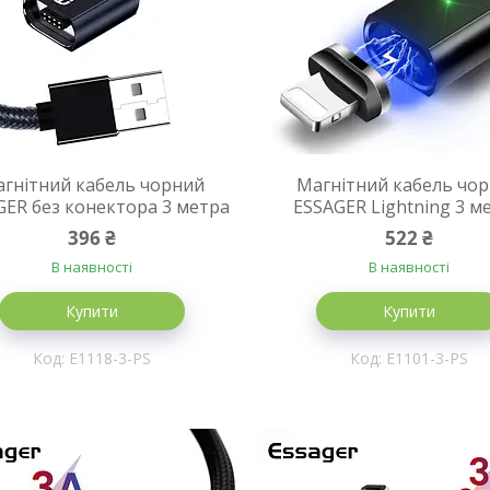
гнітний кабель чорний
Магнітний кабель чо
GER без конектора 3 метра
ESSAGER Lightning 3 м
396 ₴
522 ₴
В наявності
В наявності
Купити
Купити
E1118-3-PS
E1101-3-PS