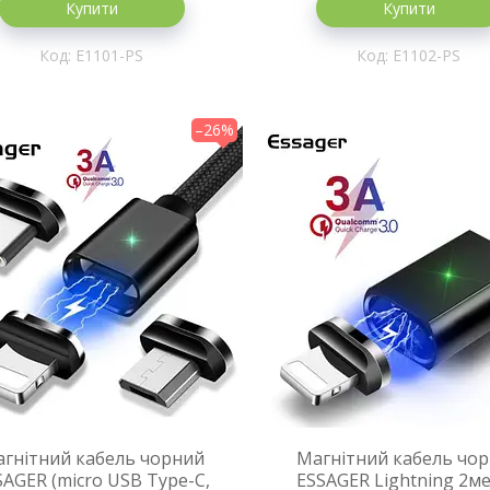
Купити
Купити
E1101-PS
E1102-PS
–26%
гнітний кабель чорний
Магнітний кабель чо
SAGER (micro USB Type-C,
ESSAGER Lightning 2м