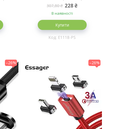
228 ₴
307,80 ₴
В наявності
Купити
E1118-PS
–26%
–26%