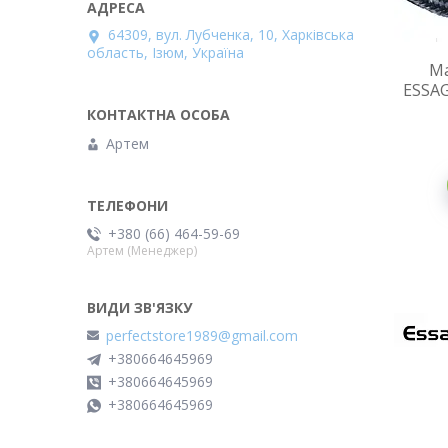
64309, вул. Лубченка, 10, Харківська
область, Ізюм, Україна
Ма
ESSAG
Артем
+380 (66) 464-59-69
Артем (Менеджер)
perfectstore1989@gmail.com
+380664645969
+380664645969
+380664645969