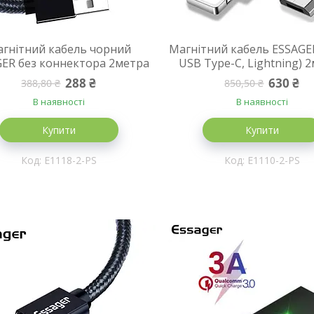
гнітний кабель чорний
Магнітний кабель ESSAGER
ER без коннектора 2метра
USB Type-C, Lightning) 
288 ₴
630 ₴
388,80 ₴
850,50 ₴
В наявності
В наявності
Купити
Купити
E1118-2-PS
E1110-2-PS