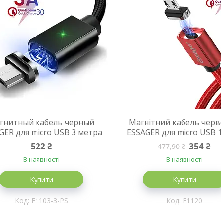
гнитный кабель черный
Магнітний кабель чер
GER для micro USB 3 метра
ESSAGER для micro USB 
522 ₴
354 ₴
477,90 ₴
В наявності
В наявності
Купити
Купити
E1103-3-PS
E1120