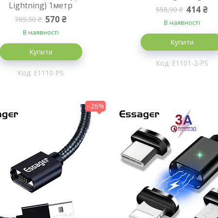
Lightning) 1метр
414 ₴
558,90 ₴
570 ₴
769,50 ₴
В наявності
В наявності
Купити
Купити
E1101-2-PS
E1110-PS
–26%