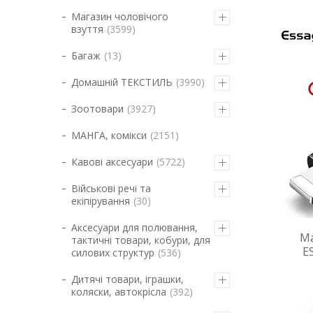
Магазин чоловічого
взуття
3599
Багаж
13
Домашній ТЕКСТИЛЬ
3990
Зоотовари
3927
МАНГА, комікси
2151
Кавові аксесуари
5722
Військові речі та
екіпірування
30
Аксесуари для полювання,
Ма
тактичні товари, кобури, для
E
силових структур
536
Дитячі товари, іграшки,
коляски, автокрісла
392