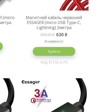
 (micro
Магнітний кабель червоний
2метра
ESSAGER (micro USB Type-C,
Lightning) 2метра
630 ₴
850,50 ₴
В наявності
Купити
E1133-2-PS