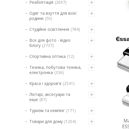
Реабілітація
2697
Одяг та взуття для всієї
родини
50
Студійне освітлення
784
Все для фото - відео
блогу
2737
Спортивна оптика
12
Техніка, побутова техніка,
електроніка
336
Краса і здоров'я
2541
Ліхтарі, аксесуари та
інше
87
Туризм та кемпінг
171
Ма
Товари для дому
1204
ES