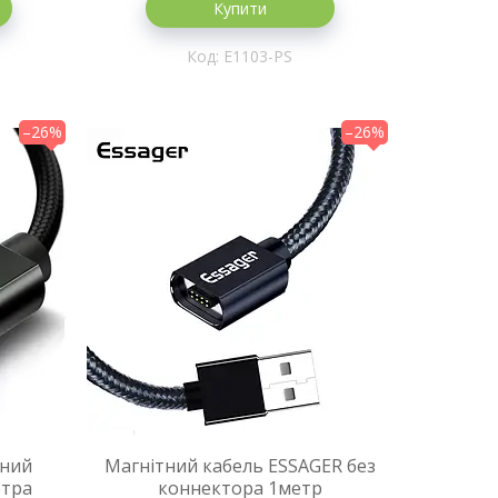
Купити
E1103-PS
–26%
–26%
рний
Магнітний кабель ESSAGER без
етра
коннектора 1метр