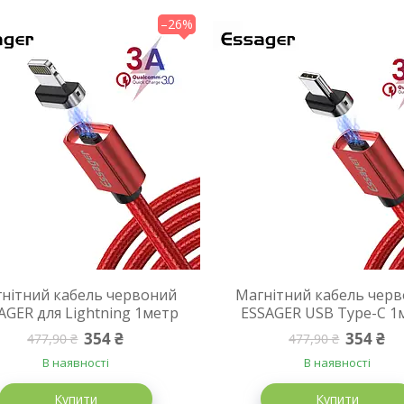
–26%
нітний кабель червоний
Магнітний кабель чер
AGER для Lightning 1метр
ESSAGER USB Type-C 1
354 ₴
354 ₴
477,90 ₴
477,90 ₴
В наявності
В наявності
Купити
Купити