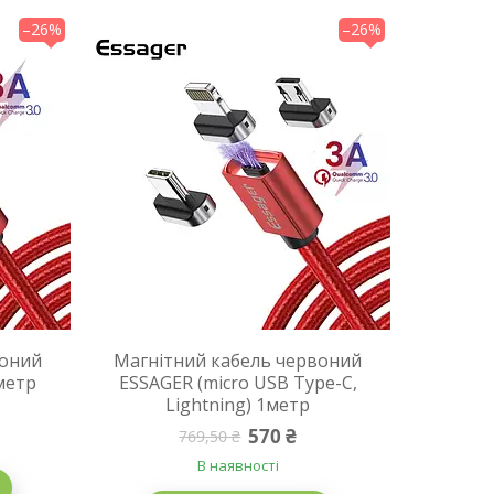
–26%
–26%
воний
Магнітний кабель червоний
метр
ESSAGER (micro USB Type-C,
Lightning) 1метр
570 ₴
769,50 ₴
В наявності