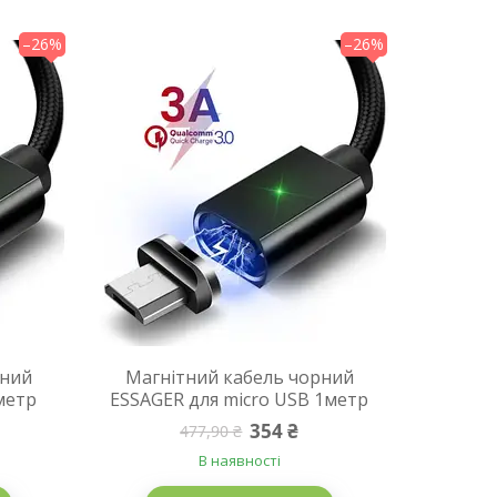
–26%
–26%
рний
Магнітний кабель чорний
метр
ESSAGER для micro USB 1метр
354 ₴
477,90 ₴
В наявності