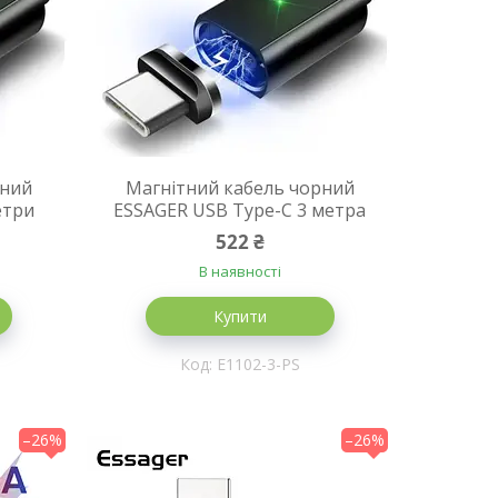
рний
Магнітний кабель чорний
етри
ESSAGER USB Type-C 3 метра
522 ₴
В наявності
Купити
E1102-3-PS
–26%
–26%