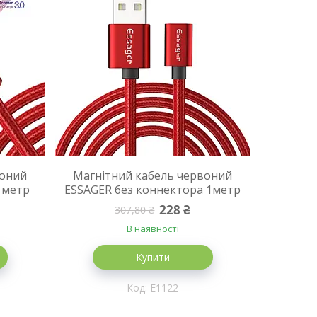
воний
Магнітний кабель червоний
1метр
ESSAGER без коннектора 1метр
228 ₴
307,80 ₴
В наявності
Купити
E1122