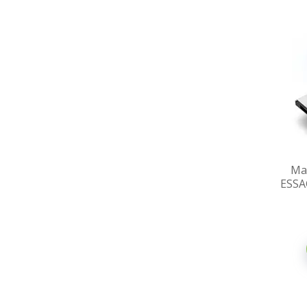
Ма
ESSA