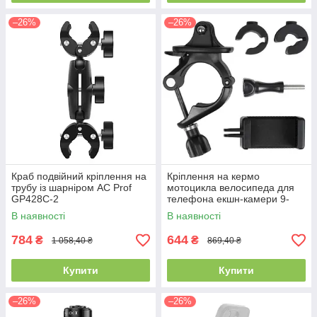
–26%
–26%
Краб подвійний кріплення на
Кріплення на кермо
трубу із шарніром AC Prof
мотоцикла велосипеда для
GP428C-2
телефона екшн-камери 9-
35мм AC Prof PH-428A
В наявності
В наявності
784
644
₴
₴
1 058,40 ₴
869,40 ₴
Купити
Купити
–26%
–26%