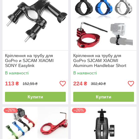
Кріплення на трубу для
Кріплення на трубу для
GoPro и SJCAM XIAOMI
GoPro SJCAM XIAOMI
SONY Easylink
Aluminum Handlebar Short
В наявності
В наявності
113
224
₴
₴
152,55 ₴
302,40 ₴
Купити
Купити
–26%
–26%