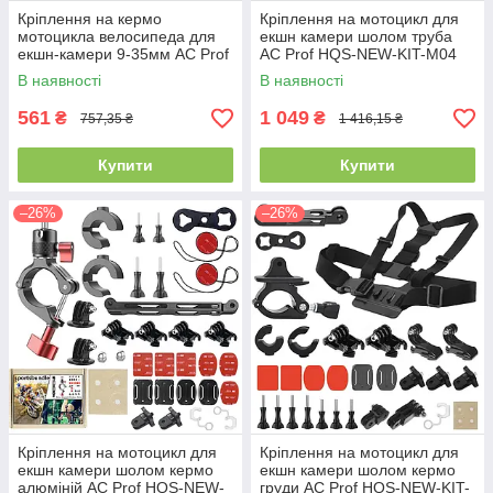
Кріплення на кермо
Кріплення на мотоцикл для
мотоцикла велосипеда для
екшн камери шолом труба
екшн-камери 9-35мм AC Prof
AC Prof HQS-NEW-KIT-M04
GP428A
В наявності
В наявності
561
1 049
₴
₴
757,35 ₴
1 416,15 ₴
Купити
Купити
–26%
–26%
Кріплення на мотоцикл для
Кріплення на мотоцикл для
екшн камери шолом кермо
екшн камери шолом кермо
алюміній AC Prof HQS-NEW-
груди AC Prof HQS-NEW-KIT-