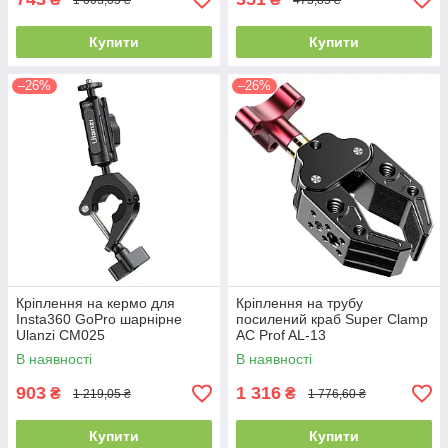
Купити
Купити
–26%
–26%
Кріплення на кермо для
Кріплення на трубу
Insta360 GoPro шарнірне
посилений краб Super Clamp
Ulanzi CM025
AC Prof AL-13
В наявності
В наявності
903
1 316
₴
₴
1 219,05 ₴
1 776,60 ₴
Купити
Купити