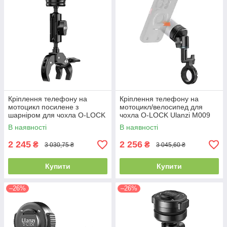
Кріплення телефону на
Кріплення телефону на
мотоцикл посилене з
мотоцикл/велосипед для
шарніром для чохла O-LOCK
чохла O-LOCK Ulanzi M009
Ulanzi M008
В наявності
В наявності
2 245
2 256
₴
₴
3 030,75 ₴
3 045,60 ₴
Купити
Купити
–26%
–26%