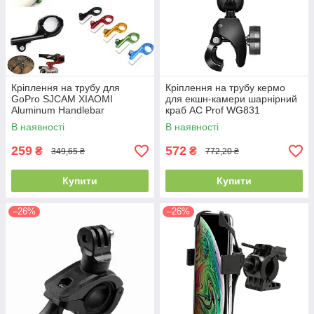
Кріплення на трубу для
Кріплення на трубу кермо
GoPro SJCAM XIAOMI
для екшн-камери шарнірний
Aluminum Handlebar
краб AC Prof WG831
В наявності
В наявності
259
572
₴
₴
349,65 ₴
772,20 ₴
Купити
Купити
–26%
–26%