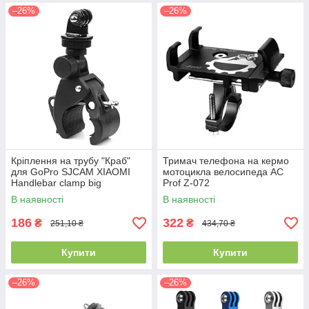
–26%
–26%
Кріплення на трубу "Краб"
Тримач телефона на кермо
для GoPro SJCAM XIAOMI
мотоцикла велосипеда AC
Handlebar clamp big
Prof Z-072
В наявності
В наявності
186
322
₴
₴
251,10 ₴
434,70 ₴
Купити
Купити
–26%
–26%