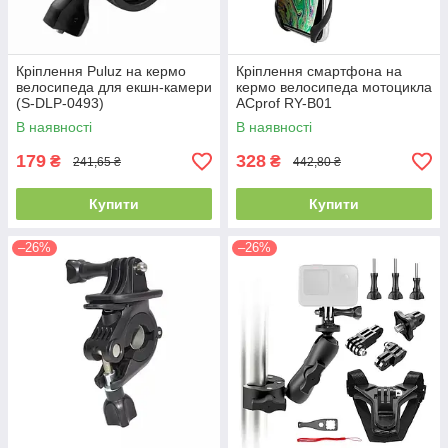
Кріплення Puluz на кермо
Кріплення смартфона на
велосипеда для екшн-камери
кермо велосипеда мотоцикла
(S-DLP-0493)
ACprof RY-B01
В наявності
В наявності
179
328
₴
₴
241,65 ₴
442,80 ₴
Купити
Купити
–26%
–26%