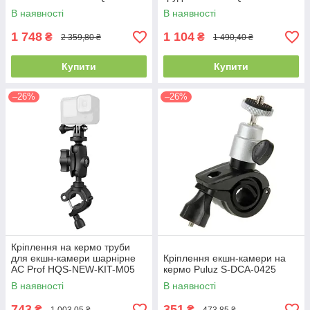
KIT-M06
M02
В наявності
В наявності
1 748
1 104
₴
₴
2 359,80 ₴
1 490,40 ₴
Купити
Купити
–26%
–26%
Кріплення на кермо труби
для екшн-камери шарнірне
Кріплення екшн-камери на
AC Prof HQS-NEW-KIT-M05
кермо Puluz S-DCA-0425
В наявності
В наявності
743
351
₴
₴
1 003,05 ₴
473,85 ₴