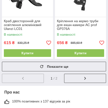
Краб двосторонній для
Кріплення на кермо труби
освітлення алюмінієвий
для екшн-камери AC prof
Ulanzi LC01
GP376A
В наявності
В наявності
615
656
₴
₴
830,25 ₴
885,60 ₴
Купити
Купити
Показати ще
1
/ 2
Про нас
100% позитивних з 137 відгуків за рік