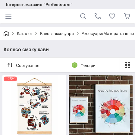
Інтернет-магазин "Perfectstore"
Каталог
Кавові аксесуари
Аксесуари/Матера та інше
Колесо смаку кави
Сортування
0
Фільтри
–26%