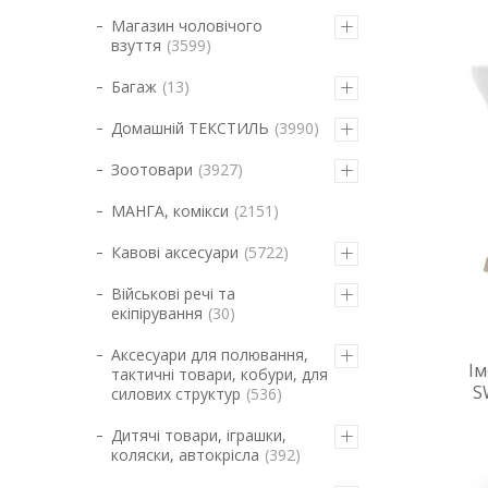
Магазин чоловічого
взуття
3599
Багаж
13
Домашній ТЕКСТИЛЬ
3990
Зоотовари
3927
МАНГА, комікси
2151
Кавові аксесуари
5722
Військові речі та
екіпірування
30
Аксесуари для полювання,
Ім
тактичні товари, кобури, для
S
силових структур
536
Дитячі товари, іграшки,
коляски, автокрісла
392