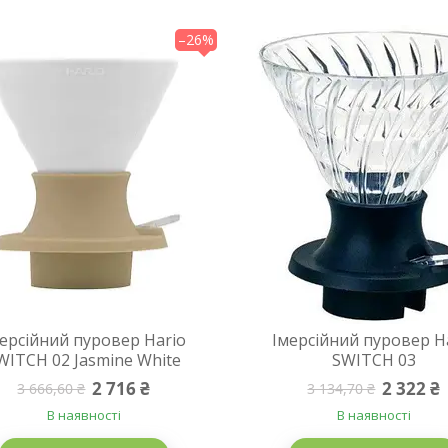
–26%
ерсійний пуровер Hario
Імерсійний пуровер H
WITCH 02 Jasmine White
SWITCH 03
2 716 ₴
2 322 ₴
3 666,60 ₴
3 134,70 ₴
В наявності
В наявності