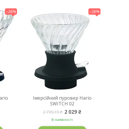
–26%
–26%
ario
Імерсійний пуровер Hario
SWITCH 02
2 029 ₴
2 739,15 ₴
В наявності