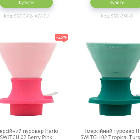
Купити
Купити
SSDC-02-JAW-EU
SSD-360-B
–26%
ерсійний пуровер Hario
Імерсійний пуровер H
SWITCH 02 Berry Pink
SWITCH 02 Tropical Tur