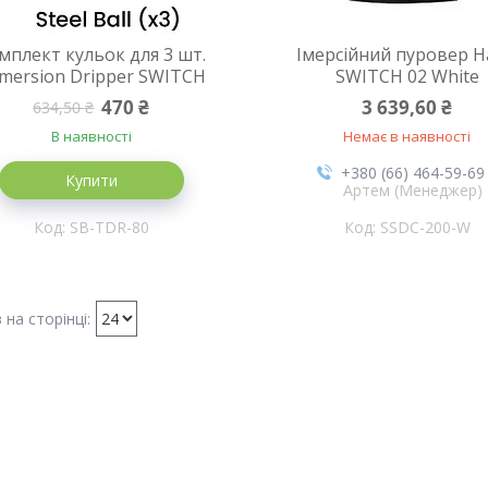
мплект кульок для 3 шт.
Імерсійний пуровер H
mersion Dripper SWITCH
SWITCH 02 White
470 ₴
3 639,60 ₴
634,50 ₴
В наявності
Немає в наявності
+380 (66) 464-59-69
Купити
Артем (Менеджер)
SB-TDR-80
SSDC-200-W