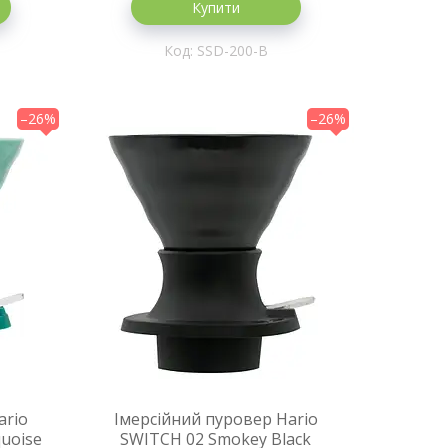
Купити
SSD-200-B
–26%
–26%
ario
Імерсійний пуровер Hario
quoise
SWITCH 02 Smokey Black