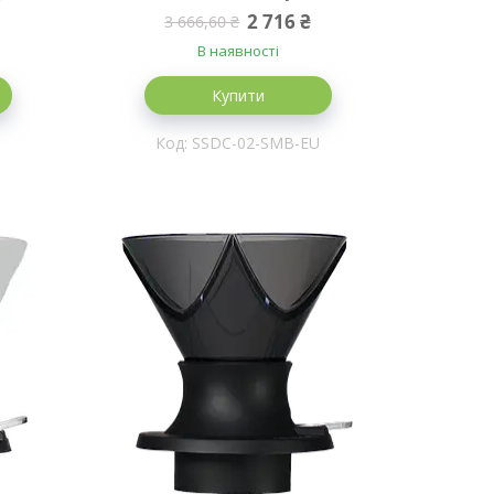
2 716 ₴
3 666,60 ₴
В наявності
Купити
SSDC-02-SMB-EU