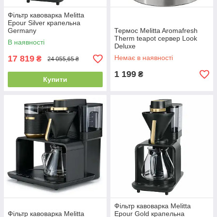
Фільтр кавоварка Melitta
Epour Silver крапельна
Germany
Термос Melitta Aromafresh
Therm teapot сервер Look
В наявності
Deluxe
17 819
Немає в наявності
₴
24 055,65 ₴
1 199
₴
Купити
Фільтр кавоварка Melitta
Фільтр кавоварка Melitta
Epour Gold крапельна